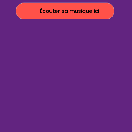
Écouter sa musique ici
©
Serge & Nina 2024
info@serge-nina.com