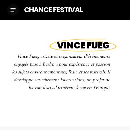
Skip
CHANCE FESTIVAL
Menu
to
main
content
VINCE FUEG
Vince Fueg, artiste et organisateur d’évènements
engagés basé à Berlin a pour expérience et passion
les sujets environnementaux, l’eau, et les festivals. Il
développe actuellement Fluctuations, un projet de
bateau-festival itinérant à travers l’Europe.