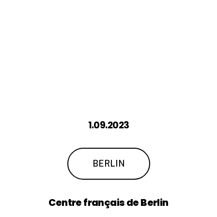
ure
Ei
ntritt
fr
ei
1.09.2023
BERLIN
Centre
français
de
Berlin