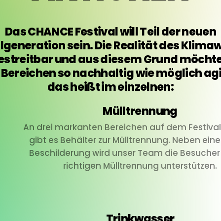
Das CHANCE Festival will Teil der neuen
lgeneration sein. Die Realität des Klim
bestreitbar und aus diesem Grund möchten
 Bereichen so nachhaltig wie möglich ag
das heißt im einzelnen:
Mülltrennung
An drei markanten Bereichen auf dem Festiva
gibt es Behälter zur Mülltrennung. Neben eine
Beschilderung wird unser Team die Besucher 
richtigen Mülltrennung unterstützen.
Trinkwasser