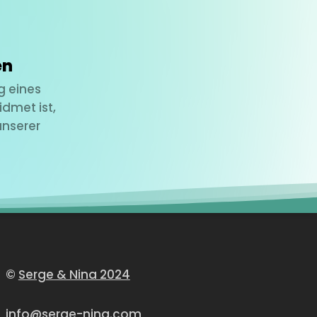
en
g eines
dmet ist,
unserer
©
Serge & Nina 2024
info@serge-nina.com