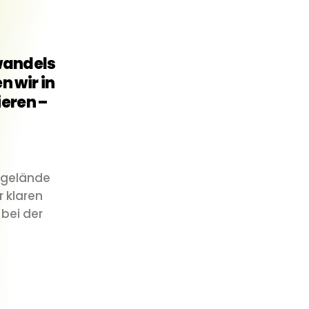
awandels
 wir in
ieren –
lgelände
r klaren
bei der