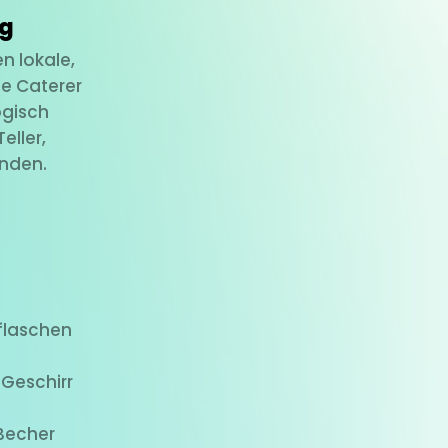
ng
n lokale,
e Caterer
ogisch
ller,
enden.
flaschen
Geschirr
Becher