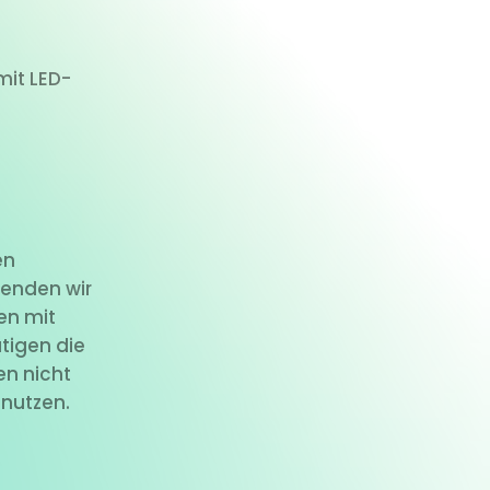
mit LED-
en
wenden wir
ien mit
tigen die
en nicht
 nutzen.