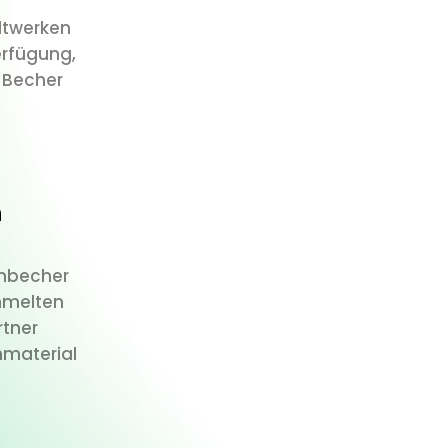
dtwerken
erfügung,
 Becher
n
enbecher
mmelten
rtner
hmaterial