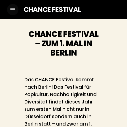
Skip
CHANCE FESTIVAL
Menu
to
main
content
CHANCE FESTIVAL
– ZUM 1. MAL IN
BERLIN
Das CHANCE Festival kommt
nach Berlin! Das Festival für
Popkultur, Nachhaltigkeit und
Diversität findet dieses Jahr
zum ersten Mal nicht nur in
Düsseldorf sondern auch in
Berlin statt – und zwar am 1.